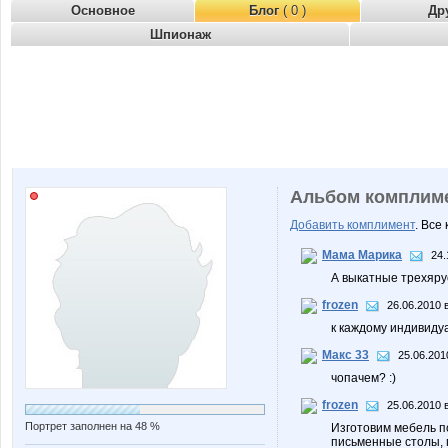
Основное
Блог
( 0 )
Др
Шпионаж
Альбом комплим
Добавить комплимент
. Все
Мама Марика
24.
А выкатные трехяру
frozen
26.06.2010 
к каждому индивиду
Макс 33
25.06.201
чопачем? :)
frozen
25.06.2010 
Портрет заполнен на 48 %
Изготовим мебель по
письменные столы, 