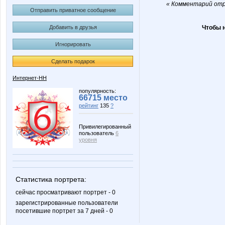
« Комментарий отре
Отправить приватное сообщение
Добавить в друзья
Чтобы 
Игнорировать
Сделать подарок
Интернет-НН
популярность:
66715 место
рейтинг
135
?
Привилегированный
пользователь
6
уровня
Статистика портрета:
сейчас просматривают портрет - 0
зарегистрированные пользователи
посетившие портрет за 7 дней - 0